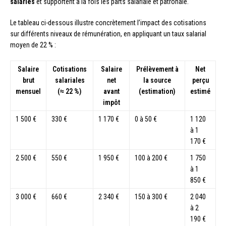
salariés
et supportent à la fois les parts salariale et patronale.
Le tableau ci-dessous illustre concrètement l’impact des cotisations
sur différents niveaux de rémunération, en appliquant un taux salarial
moyen de 22 % :
Salaire
Cotisations
Salaire
Prélèvement à
Net
brut
salariales
net
la source
perçu
mensuel
(≈ 22 %)
avant
(estimation)
estimé
impôt
1 500 €
330 €
1 170 €
0 à 50 €
1 120
à 1
170 €
2 500 €
550 €
1 950 €
100 à 200 €
1 750
à 1
850 €
3 000 €
660 €
2 340 €
150 à 300 €
2 040
à 2
190 €