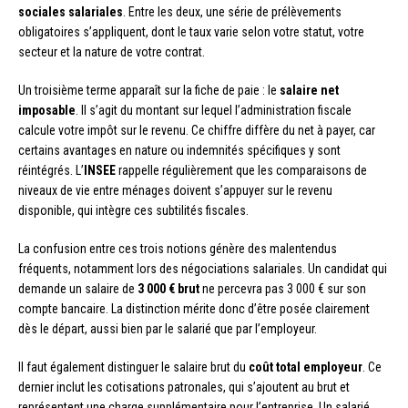
sociales salariales
. Entre les deux, une série de prélèvements
obligatoires s’appliquent, dont le taux varie selon votre statut, votre
secteur et la nature de votre contrat.
Un troisième terme apparaît sur la fiche de paie : le
salaire net
imposable
. Il s’agit du montant sur lequel l’administration fiscale
calcule votre impôt sur le revenu. Ce chiffre diffère du net à payer, car
certains avantages en nature ou indemnités spécifiques y sont
réintégrés. L’
INSEE
rappelle régulièrement que les comparaisons de
niveaux de vie entre ménages doivent s’appuyer sur le revenu
disponible, qui intègre ces subtilités fiscales.
La confusion entre ces trois notions génère des malentendus
fréquents, notamment lors des négociations salariales. Un candidat qui
demande un salaire de
3 000 € brut
ne percevra pas 3 000 € sur son
compte bancaire. La distinction mérite donc d’être posée clairement
dès le départ, aussi bien par le salarié que par l’employeur.
Il faut également distinguer le salaire brut du
coût total employeur
. Ce
dernier inclut les cotisations patronales, qui s’ajoutent au brut et
représentent une charge supplémentaire pour l’entreprise. Un salarié