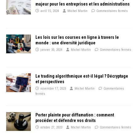
majeur pour les entreprises et les administrations
avril 15, 2024
Michel Martin
Commentaires fermés
Les lois sur les courses en ligne à travers le
monde : une diversité juridique
janvier 30, 2024
Michel Martin
Commentaires fermés
Le trading algorithmique est-il légal ? Décryptage
et perspectives
novembre 17, 2023
Michel Martin
Commentaires
fermés
Porter plainte pour diffamation : comment
procéder et défendre vos droits
octobre 27, 2023
Michel Martin
Commentaires fermés