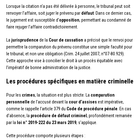
Lorsque la citation n’a pas été délivrée à personne, le tribunal peut soit
renvoyer l’affaire, soit juger le prévenu par
défaut
. Dans ce dernier cas,
le jugement est susceptible d’
opposition
, permettant au condamné de
faire rejuger l’affaire contradictoirement.
La
jurisprudence
de la
Cour de cassation
a précisé que le renvoi pour
permettre la comparution du prévenu constitue une simple faculté pour
le tribunal, et non une obligation (Crim. 24 juillet 2007, n°07-80.929).
Cette approche vise à concilier le droit à un procès équitable avec
l’impératif de bonne administration de la justice.
Les procédures spécifiques en matière criminelle
Pour les
crimes
, la situation est plus stricte. La
comparution
personnelle
de l’accusé devant la
cour d’assises
est impérative,
comme le rappelle l’article 379 du
Code de procédure pénale
. En cas
d’absence, la
procédure de défaut criminel
, profondément remaniée
par la
loi n° 2019-222 du 23 mars 2019
, s’applique.
Cette procédure comporte plusieurs étapes :