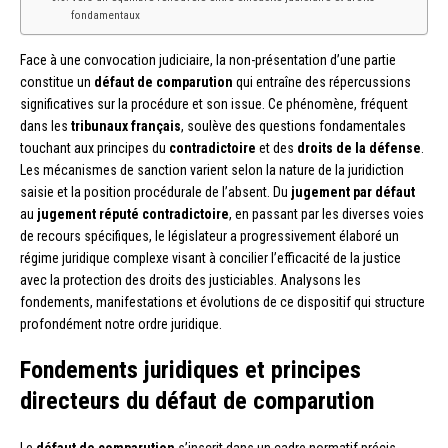
fondamentaux
Face à une convocation judiciaire, la non-présentation d’une partie
constitue un
défaut de comparution
qui entraîne des répercussions
significatives sur la procédure et son issue. Ce phénomène, fréquent
dans les
tribunaux français
, soulève des questions fondamentales
touchant aux principes du
contradictoire
et des
droits de la défense
.
Les mécanismes de sanction varient selon la nature de la juridiction
saisie et la position procédurale de l’absent. Du
jugement par défaut
au
jugement réputé contradictoire
, en passant par les diverses voies
de recours spécifiques, le législateur a progressivement élaboré un
régime juridique complexe visant à concilier l’efficacité de la justice
avec la protection des droits des justiciables. Analysons les
fondements, manifestations et évolutions de ce dispositif qui structure
profondément notre ordre juridique.
Fondements juridiques et principes
directeurs du défaut de comparution
Le
défaut de comparution
s’inscrit dans un cadre normatif précis,