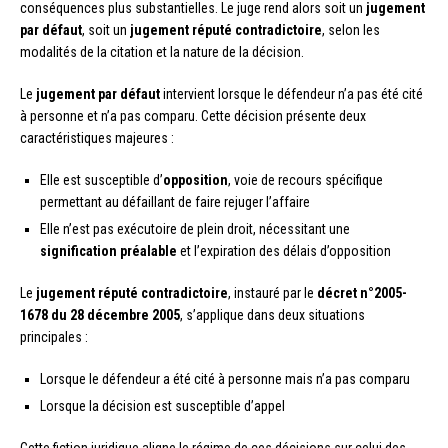
conséquences plus substantielles. Le juge rend alors soit un
jugement
par défaut
, soit un
jugement réputé contradictoire
, selon les
modalités de la citation et la nature de la décision.
Le
jugement par défaut
intervient lorsque le défendeur n’a pas été cité
à personne et n’a pas comparu. Cette décision présente deux
caractéristiques majeures :
Elle est susceptible d’
opposition
, voie de recours spécifique
permettant au défaillant de faire rejuger l’affaire
Elle n’est pas exécutoire de plein droit, nécessitant une
signification préalable
et l’expiration des délais d’opposition
Le
jugement réputé contradictoire
, instauré par le
décret n°2005-
1678 du 28 décembre 2005
, s’applique dans deux situations
principales :
Lorsque le défendeur a été cité à personne mais n’a pas comparu
Lorsque la décision est susceptible d’appel
Cette fiction juridique aligne le régime de ces décisions sur celui des