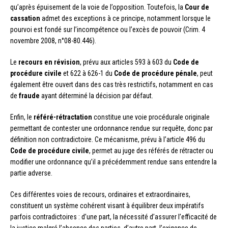
qu’après épuisement de la voie de l’opposition. Toutefois, la
Cour de
cassation
admet des exceptions à ce principe, notamment lorsque le
pourvoi est fondé sur l’incompétence ou l’excès de pouvoir (Crim. 4
novembre 2008, n°08-80.446).
Le
recours en révision
, prévu aux articles 593 à 603 du
Code de
procédure civile
et 622 à 626-1 du
Code de procédure pénale
, peut
également être ouvert dans des cas très restrictifs, notamment en cas
de
fraude
ayant déterminé la décision par défaut.
Enfin, le
référé-rétractation
constitue une voie procédurale originale
permettant de contester une ordonnance rendue sur requête, donc par
définition non contradictoire. Ce mécanisme, prévu à l’article 496 du
Code de procédure civile
, permet au juge des référés de rétracter ou
modifier une ordonnance qu’il a précédemment rendue sans entendre la
partie adverse.
Ces différentes voies de recours, ordinaires et extraordinaires,
constituent un système cohérent visant à équilibrer deux impératifs
parfois contradictoires : d’une part, la nécessité d’assurer l’efficacité de
la justice malgré l’absence des parties, d’autre part, l’exigence de