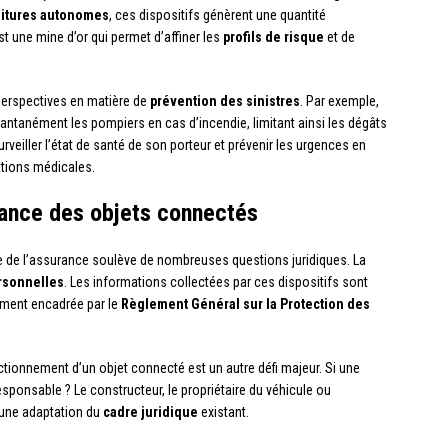
itures autonomes
, ces dispositifs génèrent une quantité
est une mine d’or qui permet d’affiner les
profils de risque
et de
perspectives en matière de
prévention des sinistres
. Par exemple,
tantanément les pompiers en cas d’incendie, limitant ainsi les dégâts
rveiller l’état de santé de son porteur et prévenir les urgences en
ations médicales.
urance des objets connectés
e de l’assurance soulève de nombreuses questions juridiques. La
rsonnelles
. Les informations collectées par ces dispositifs sont
ctement encadrée par le
Règlement Général sur la Protection des
tionnement d’un objet connecté est un autre défi majeur. Si une
sponsable ? Le constructeur, le propriétaire du véhicule ou
 une adaptation du
cadre juridique
existant.