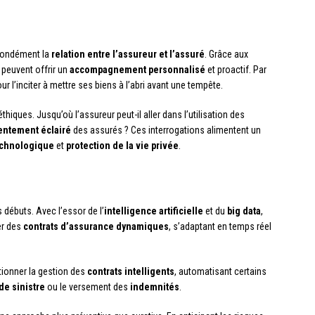
fondément la
relation entre l’assureur et l’assuré
. Grâce aux
peuvent offrir un
accompagnement personnalisé
et proactif. Par
 l’inciter à mettre ses biens à l’abri avant une tempête.
iques. Jusqu’où l’assureur peut-il aller dans l’utilisation des
ntement éclairé
des assurés ? Ces interrogations alimentent un
echnologique
et
protection de la vie privée
.
débuts. Avec l’essor de l’
intelligence artificielle
et du
big data
,
er des
contrats d’assurance dynamiques
, s’adaptant en temps réel
tionner la gestion des
contrats intelligents
, automatisant certains
de sinistre
ou le versement des
indemnités
.