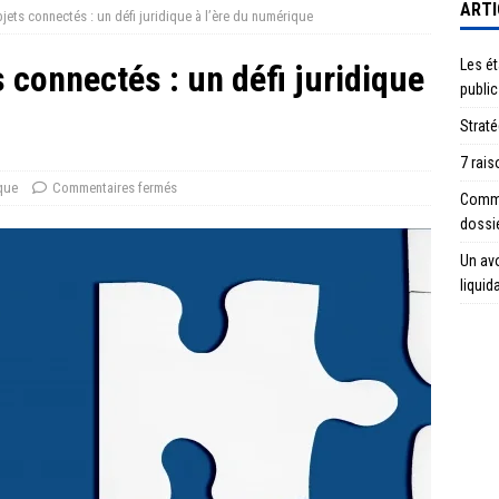
ARTI
jets connectés : un défi juridique à l’ère du numérique
Les ét
 connectés : un défi juridique
public
Straté
7 rais
que
Commentaires fermés
Commen
dossi
Un avo
liquid