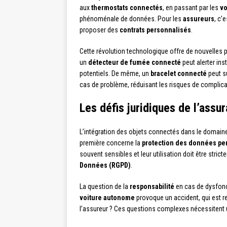
aux
thermostats connectés
, en passant par les
vo
phénoménale de données. Pour les
assureurs
, c’
proposer des
contrats personnalisés
.
Cette révolution technologique offre de nouvelles 
un
détecteur de fumée connecté
peut alerter ins
potentiels. De même, un
bracelet connecté
peut su
cas de problème, réduisant les risques de complic
Les défis juridiques de l’ass
L’intégration des objets connectés dans le domain
première concerne la
protection des données pe
souvent sensibles et leur utilisation doit être stri
Données (RGPD)
.
La question de la
responsabilité
en cas de dysfonc
voiture autonome
provoque un accident, qui est re
l’assureur ? Ces questions complexes nécessitent