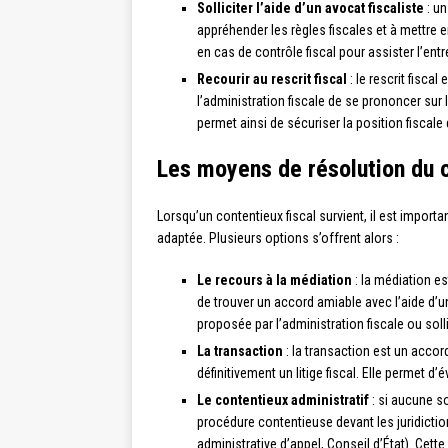
Solliciter l’aide d’un avocat fiscaliste
: un
appréhender les règles fiscales et à mettre en
en cas de contrôle fiscal pour assister l’ent
Recourir au rescrit fiscal
: le rescrit fisca
l’administration fiscale de se prononcer sur l
permet ainsi de sécuriser la position fiscale 
Les moyens de résolution du c
Lorsqu’un contentieux fiscal survient, il est import
adaptée. Plusieurs options s’offrent alors :
Le recours à la médiation
: la médiation es
de trouver un accord amiable avec l’aide d’un
proposée par l’administration fiscale ou solli
La transaction
: la transaction est un accord
définitivement un litige fiscal. Elle permet 
Le contentieux administratif
: si aucune so
procédure contentieuse devant les juridictio
administrative d’appel, Conseil d’État). Cett