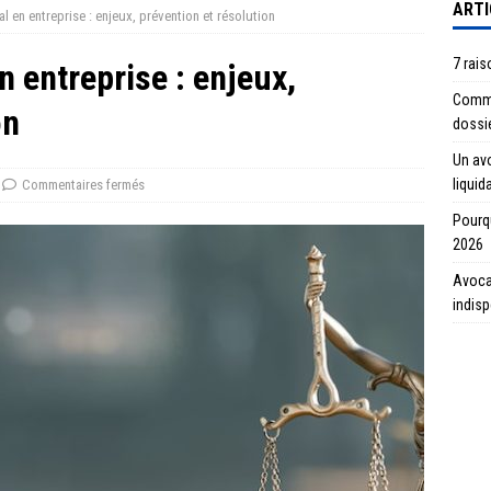
ARTI
al en entreprise : enjeux, prévention et résolution
7 rais
n entreprise : enjeux,
Commen
on
dossi
Un avo
liquid
Commentaires fermés
Pourqu
2026
Avocat
indis