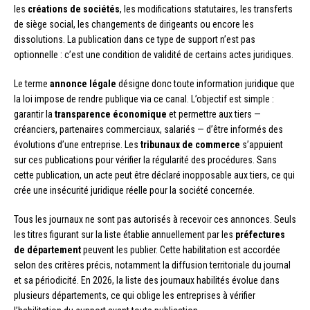
les
créations de sociétés
, les modifications statutaires, les transferts
de siège social, les changements de dirigeants ou encore les
dissolutions. La publication dans ce type de support n’est pas
optionnelle : c’est une condition de validité de certains actes juridiques.
Le terme
annonce légale
désigne donc toute information juridique que
la loi impose de rendre publique via ce canal. L’objectif est simple :
garantir la
transparence économique
et permettre aux tiers —
créanciers, partenaires commerciaux, salariés — d’être informés des
évolutions d’une entreprise. Les
tribunaux de commerce
s’appuient
sur ces publications pour vérifier la régularité des procédures. Sans
cette publication, un acte peut être déclaré inopposable aux tiers, ce qui
crée une insécurité juridique réelle pour la société concernée.
Tous les journaux ne sont pas autorisés à recevoir ces annonces. Seuls
les titres figurant sur la liste établie annuellement par les
préfectures
de département
peuvent les publier. Cette habilitation est accordée
selon des critères précis, notamment la diffusion territoriale du journal
et sa périodicité. En 2026, la liste des journaux habilités évolue dans
plusieurs départements, ce qui oblige les entreprises à vérifier