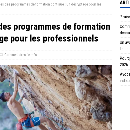
ARTI
ues des programmes de formation continue : un décryptage pour les
7 rais
 des programmes de formation
Commen
dossi
ge pour les professionnels
Un avo
liquid
Commentaires fermés
Pourqu
2026
Avocat
indis