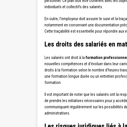
personnel. Ce plan doit être cohérent avec les obje
individuels et collectifs des salariés.
En outre, l’employeur doit assurer le suivi et la tra
notamment en conservant une documentation précise
Cette traçabilité est essentielle pour répondre aux 
Les droits des salariés en ma
Les salariés ont droit à la
formation professionnel
nouvelles compétences et d’évoluer dans leur carriè
droits à la formation selon le nombre d’heures trava
une formation longue durée ou un entretien profess
formation.
Il est important de noter que les salariés ont la res
de prendre les initiatives nécessaires pour y accéde
communiquant régulièrement sur les possibilités d
administratives.
Les risques juridiques liés à 