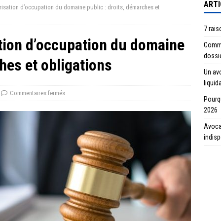
ARTI
isation d’occupation du domaine public : droits, démarches et
7 rais
tion d’occupation du domaine
Commen
dossi
hes et obligations
Un avo
liquid
Commentaires fermés
Pourqu
2026
Avocat
indis