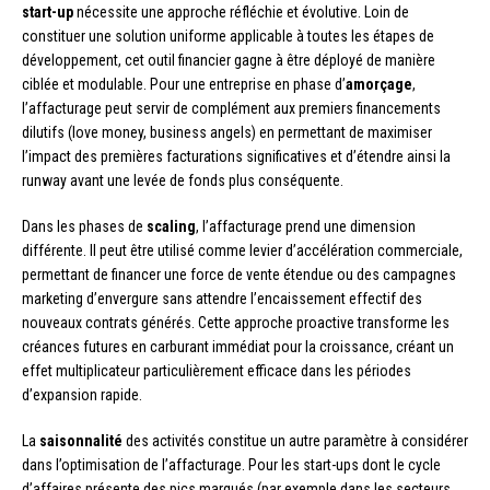
start-up
nécessite une approche réfléchie et évolutive. Loin de
constituer une solution uniforme applicable à toutes les étapes de
développement, cet outil financier gagne à être déployé de manière
ciblée et modulable. Pour une entreprise en phase d’
amorçage
,
l’affacturage peut servir de complément aux premiers financements
dilutifs (love money, business angels) en permettant de maximiser
l’impact des premières facturations significatives et d’étendre ainsi la
runway avant une levée de fonds plus conséquente.
Dans les phases de
scaling
, l’affacturage prend une dimension
différente. Il peut être utilisé comme levier d’accélération commerciale,
permettant de financer une force de vente étendue ou des campagnes
marketing d’envergure sans attendre l’encaissement effectif des
nouveaux contrats générés. Cette approche proactive transforme les
créances futures en carburant immédiat pour la croissance, créant un
effet multiplicateur particulièrement efficace dans les périodes
d’expansion rapide.
La
saisonnalité
des activités constitue un autre paramètre à considérer
dans l’optimisation de l’affacturage. Pour les start-ups dont le cycle
d’affaires présente des pics marqués (par exemple dans les secteurs