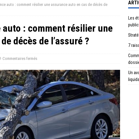
ARTI
ance auto : comment résilier une assurance auto en cas de décès de
Les ét
 auto : comment résilier une
public
Straté
de décès de l’assuré ?
7 rais
Commen
Commentaires fermés
dossi
Un avo
liquid