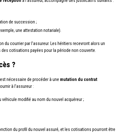
e réception
à l’assureur, accompagné des justificatifs suivants :
ration de succession ;
exemple, une attestation notariale).
on du courrier par l’assureur. Les héritiers recevront alors un
des cotisations payées pour la période non couverte.
cès ?
il est nécessaire de procéder à une
mutation du contrat
fournir à l’assureur :
 du véhicule modifié au nom du nouvel acquéreur ;
ction du profil du nouvel assuré, et les cotisations pourront être