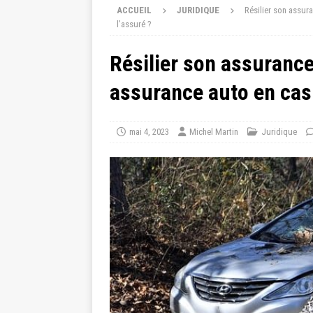
ACCUEIL
JURIDIQUE
Résilier son assur
l’assuré ?
Résilier son assurance
assurance auto en cas 
mai 4, 2023
Michel Martin
Juridique